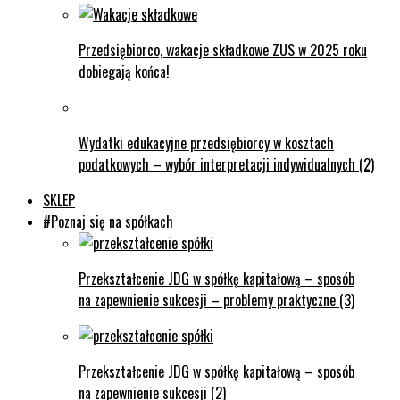
Przedsiębiorco, wakacje składkowe ZUS w 2025 roku
dobiegają końca!
Wydatki edukacyjne przedsiębiorcy w kosztach
podatkowych – wybór interpretacji indywidualnych (2)
SKLEP
#Poznaj się na spółkach
Przekształcenie JDG w spółkę kapitałową – sposób
na zapewnienie sukcesji – problemy praktyczne (3)
Przekształcenie JDG w spółkę kapitałową – sposób
na zapewnienie sukcesji (2)