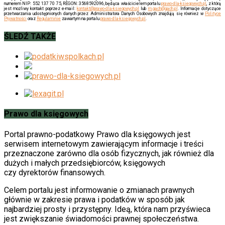
numerem NIP: 552 137 70 75, REGON: 3568592096, będąca właścicielem portalu
prawo-dla-ksiegowych.pl
, z którą
jest możliwy kontakt poprzez e-mail:
kontakt@prawo-dla-ksiegowych.pl
lub
m.gach@gach.pl
. Informacje dotyczące
przetwarzania udostępnionych danych przez Administratora Danych Osobowych znajdują się również w
Polityce
Prywatności
oraz
Regulaminie
zawartym na portalu
prawo-dla-ksiegowych.pl
.
ŚLEDŹ TAKŻE
Prawo dla księgowych
Portal prawno-podatkowy Prawo dla księgowych jest
serwisem internetowym zawierającym informacje i treści
przeznaczone zarówno dla osób fizycznych, jak również dla
dużych i małych przedsiębiorców, księgowych
czy dyrektorów finansowych.
Celem portalu jest informowanie o zmianach prawnych
głównie w zakresie prawa i podatków w sposób jak
najbardziej prosty i przystępny. Ideą, która nam przyświeca
jest zwiększanie świadomości prawnej społeczeństwa.