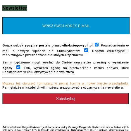
Newsletter
Grupy subskrypcyjne portalu prawo-dla-ksiegowych.pl
Powiadomienia e-
mail o nowych wpisach dla Subskrybentów
Dodatki edukacyjne i
marketingowe przeznaczone dla stałych Czytelników
Zanim będziemy mogli wysłać do Ciebie newsletter prosimy o wyrażenie
zgody
TAK, wyrażam zgodę na przetwarzanie moich danych, które
udostępniam w celu otrzymywania newslettera.
Możesz też otworzyć formularz w pełnej formie w nowej karcie przeglądarki.
Pamiętaj, że w każdej chwili możesz zrezygnować z otrzymywania newslettera.
Administratorem Danych Osobowych jest Kancelaria Radcy Prawnego Małgorzata Gach z siedzibą w Krakowie (31-
560) przy ul. Na Szaniec 17/9 (adres do korespondencji: ul. Bałuckiego 26/2, 30-318 kraków), identyfikująca się