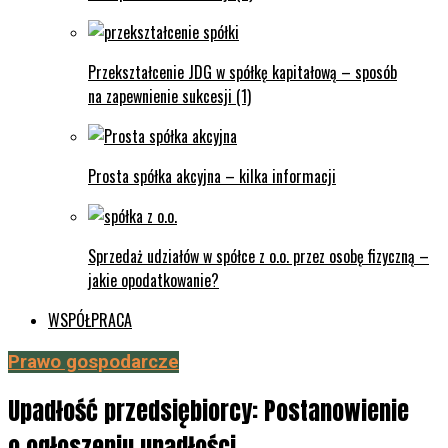
Przekształcenie JDG w spółkę kapitałową – sposób
na zapewnienie sukcesji (1)
Prosta spółka akcyjna – kilka informacji
Sprzedaż udziałów w spółce z o.o. przez osobę fizyczną –
jakie opodatkowanie?
WSPÓŁPRACA
Prawo gospodarcze
Upadłość przedsiębiorcy: Postanowienie
o ogłoszeniu upadłości