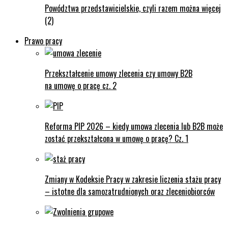
Powództwa przedstawicielskie, czyli razem można więcej
(2)
Prawo pracy
Przekształcenie umowy zlecenia czy umowy B2B
na umowę o pracę cz. 2
Reforma PIP 2026 – kiedy umowa zlecenia lub B2B może
zostać przekształcona w umowę o pracę? Cz. 1
Zmiany w Kodeksie Pracy w zakresie liczenia stażu pracy
– istotne dla samozatrudnionych oraz zleceniobiorców