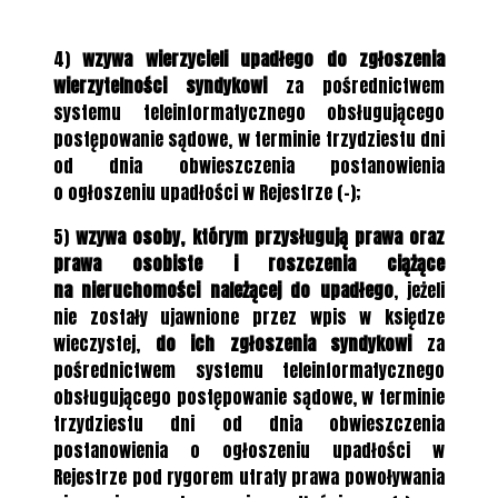
4)
wzywa wierzycieli upadłego do zgłoszenia
wierzytelności syndykowi
za pośrednictwem
systemu teleinformatycznego obsługującego
postępowanie sądowe, w terminie trzydziestu dni
od dnia obwieszczenia postanowienia
o ogłoszeniu upadłości w Rejestrze (-);
5)
wzywa osoby, którym przysługują prawa oraz
prawa osobiste i roszczenia ciążące
na nieruchomości należącej do upadłego
, jeżeli
nie zostały ujawnione przez wpis w księdze
wieczystej,
do ich zgłoszenia syndykowi
za
pośrednictwem systemu teleinformatycznego
obsługującego postępowanie sądowe, w terminie
trzydziestu dni od dnia obwieszczenia
postanowienia o ogłoszeniu upadłości w
Rejestrze pod rygorem utraty prawa powoływania