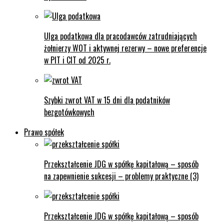
Ulga podatkowa dla pracodawców zatrudniających
żołnierzy WOT i aktywnej rezerwy – nowe preferencje
w PIT i CIT od 2025 r.
Szybki zwrot VAT w 15 dni dla podatników
bezgotówkowych
Prawo spółek
Przekształcenie JDG w spółkę kapitałową – sposób
na zapewnienie sukcesji – problemy praktyczne (3)
Przekształcenie JDG w spółkę kapitałową – sposób