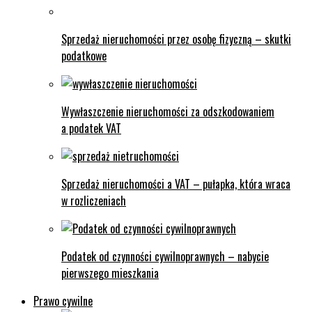
Sprzedaż nieruchomości przez osobę fizyczną – skutki
podatkowe
Wywłaszczenie nieruchomości za odszkodowaniem
a podatek VAT
Sprzedaż nieruchomości a VAT – pułapka, która wraca
w rozliczeniach
Podatek od czynności cywilnoprawnych – nabycie
pierwszego mieszkania
Prawo cywilne