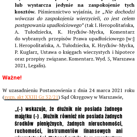
lub wystarcza jedynie na zaspokojenie tych
kosztów.
Piśmiennictwo wyjaśnia, że
„Nie dochodzi
wówczas do zaspokojenia wierzycieli, co jest celem
postępowania upadłościowego”
(tak I. Heropolitańska,
A. Tułodziecka, K. Hryćków-Mycka, Komentarz
do wybranych przepisów Prawa upadłościowego [w:]
I. Heropolitańska, A. Tułodziecka, K. Hryćków-Mycka,
P. Kuglarz, Ustawa o księgach wieczystych i hipotece
oraz przepisy związane. Komentarz. Wyd. 5, Warszawa
2021, Legalis).
Ważne!
W uzasadnieniu Postanowienia z dnia 24 marca 2021 roku
(
sygn. akt XXIII Gz 32/21
) Sąd Okręgowy w Warszawie,
„(-) wskazuje, że dłużnik nie posiada żadnego
majątku (-) . Dłużnik również nie posiada żadnych
środków pieniężnych, żadnych nieruchomości,
ruchomości, instrumentów finansowych ani