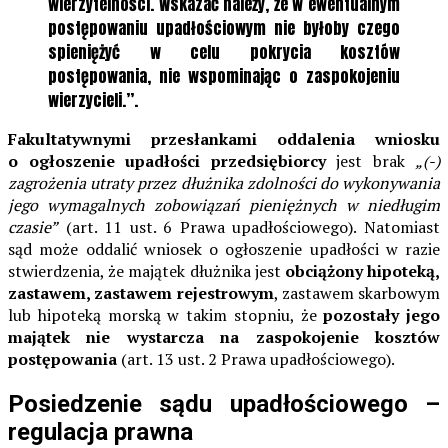
wierzytelności. Wskazać należy, że w ewentualnym
postępowaniu upadłościowym nie byłoby czego
spieniężyć w celu pokrycia kosztów
postępowania, nie wspominając o zaspokojeniu
wierzycieli.”.
Fakultatywnymi przesłankami oddalenia wniosku
o ogłoszenie upadłości przedsiębiorcy
jest brak
„(-)
zagrożenia utraty przez dłużnika zdolności do wykonywania
jego wymagalnych zobowiązań pieniężnych w niedługim
czasie”
(art. 11 ust. 6 Prawa upadłościowego). Natomiast
sąd może oddalić wniosek o ogłoszenie upadłości w razie
stwierdzenia, że majątek dłużnika jest
obciążony hipoteką,
zastawem, zastawem rejestrowym
, zastawem skarbowym
lub hipoteką morską w takim stopniu, że
pozostały jego
majątek nie wystarcza na zaspokojenie kosztów
postępowania
(art. 13 ust. 2 Prawa upadłościowego).
Posiedzenie sądu upadłościowego –
regulacja prawna