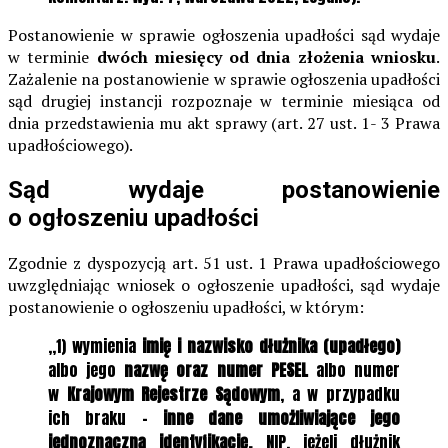
Postanowienie w sprawie ogłoszenia upadłości sąd wydaje
w terminie
dwóch miesięcy od dnia złożenia wniosku
.
Zażalenie na postanowienie w sprawie ogłoszenia upadłości
sąd drugiej instancji rozpoznaje w terminie miesiąca od
dnia przedstawienia mu akt sprawy (art. 27 ust. 1- 3 Prawa
upadłościowego).
Sąd wydaje postanowienie
o ogłoszeniu upadłości
Zgodnie z dyspozycją art. 51 ust. 1 Prawa upadłościowego
uwzględniając wniosek o ogłoszenie upadłości, sąd wydaje
postanowienie o ogłoszeniu upadłości, w którym:
„1) wymienia
imię i nazwisko dłużnika (upadłego)
albo jego
nazwę oraz numer PESEL
albo numer
w
Krajowym Rejestrze Sądowym
, a w przypadku
ich braku –
inne dane umożliwiające jego
jednoznaczną identyfikację,
NIP, jeżeli dłużnik