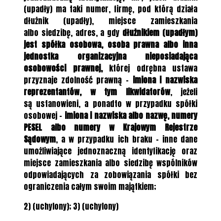
(upadły) ma taki numer, firmę, pod którą działa
dłużnik (upadły), miejsce zamieszkania
albo siedzibę, adres, a gdy
dłużnikiem (upadłym)
jest spółka osobowa, osoba prawna albo inna
jednostka organizacyjna nieposiadająca
osobowości prawnej,
której odrębna ustawa
przyznaje zdolność prawną –
imiona i nazwiska
reprezentantów, w tym likwidatorów
, jeżeli
są ustanowieni, a ponadto w przypadku spółki
osobowej –
imiona i nazwiska albo nazwę, numery
PESEL albo numery w Krajowym Rejestrze
Sądowym
, a w przypadku ich braku – inne dane
umożliwiające jednoznaczną identyfikację oraz
miejsce zamieszkania albo siedzibę wspólników
odpowiadających za zobowiązania spółki bez
ograniczenia całym swoim majątkiem;
2) (uchylony); 3) (uchylony)