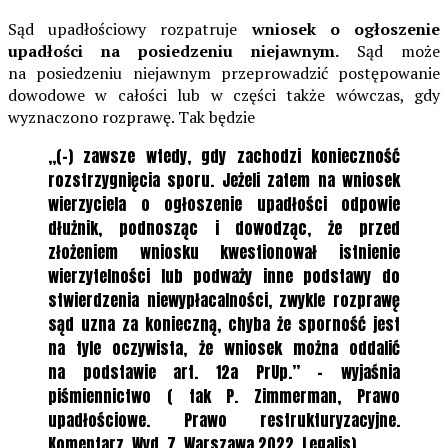
Sąd upadłościowy rozpatruje
wniosek o ogłoszenie
upadłości na posiedzeniu niejawnym.
Sąd może
na posiedzeniu niejawnym przeprowadzić postępowanie
dowodowe w całości lub w części także wówczas, gdy
wyznaczono rozprawę. Tak będzie
„(-) zawsze wtedy, gdy zachodzi konieczność
rozstrzygnięcia sporu. Jeżeli zatem na wniosek
wierzyciela o ogłoszenie upadłości odpowie
dłużnik, podnosząc i dowodząc, że przed
złożeniem wniosku kwestionował istnienie
wierzytelności lub podważy inne podstawy do
stwierdzenia niewypłacalności, zwykle rozprawę
sąd uzna za konieczną, chyba że sporność jest
na tyle oczywista, że wniosek można oddalić
na podstawie art. 12a PrUp.” – wyjaśnia
piśmiennictwo ( tak P. Zimmerman, Prawo
upadłościowe. Prawo restrukturyzacyjne.
Komentarz. Wyd. 7, Warszawa 2022, Legalis).