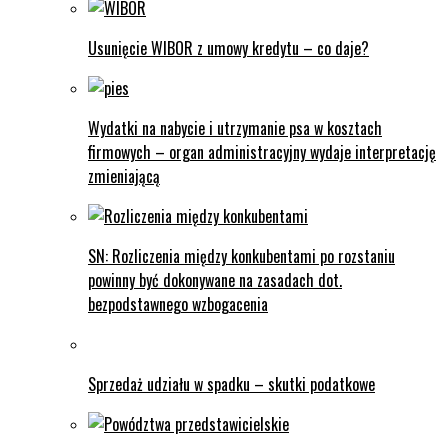
Usunięcie WIBOR z umowy kredytu – co daje?
Wydatki na nabycie i utrzymanie psa w kosztach
firmowych – organ administracyjny wydaje interpretację
zmieniającą
SN: Rozliczenia między konkubentami po rozstaniu
powinny być dokonywane na zasadach dot.
bezpodstawnego wzbogacenia
Sprzedaż udziału w spadku – skutki podatkowe