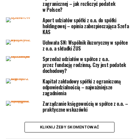
zagranicznej – jak rozliczyć podatek
przychodów
w Polsce?
Aport udziałów spółki z o.o. do spółki
Przychód ze sprzedaży udziałów w spółce z o.o. można
holdingowej – opinia zabezpieczająca Szefa
pomniejszyć o koszty uzyskania przychodu
. Koszty
KAS
te zależne są w istotnym zakresie od tego w jaki sposób
Uchwała SN: Wspólnik iluzoryczny w spółce
tj. czy za wkład pieniężny czy też niepieniężny
(aport)
z o.o. a składki ZUS
wspólnik uzyskał przedmiotowe udziały.
Sprzedaż udziałów w spółce z o.o.
przez fundację rodzinną. Czy jest podatek
W przypadku udziałów w spółce z o.o., które zostały
dochodowy?
nabyte lub objęte za środki pieniężne kosztem uzyskania
Kapitał zakładowy spółki z ograniczoną
przychodów będą wydatki na objęcie lub nabycie tych
odpowiedzialnością – najważniejsze
udziałów w spółce z o.o. (art. 23 ust. 1 pkt. 38) Ustawy
zagadnienia
o PIT).
Zarządzanie księgowością w spółce z o.o. –
praktyczne wskazówki
Natomiast jeśli udziały w spółce z o.o. zostały objęte
za wkłady niepieniężne (aporty) sposób ustalenia kosztu
uzyskania przychodu określa art. 22 ust. 1f Ustawy o PIT.
KLIKNIJ ŻEBY SKOMENTOWAĆ
Koszt ten będzie się kształtował odmiennie zależnie