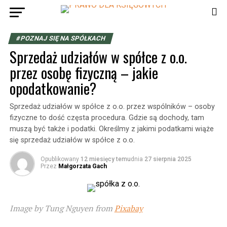
#POZNAJ SIĘ NA SPÓŁKACH
Sprzedaż udziałów w spółce z o.o.
przez osobę fizyczną – jakie
opodatkowanie?
Sprzedaż udziałów w spółce z o.o. przez wspólników – osoby
fizyczne to dość częsta procedura. Gdzie są dochody, tam
muszą być także i podatki. Określmy z jakimi podatkami wiąże
się sprzedaż udziałów w spółce z o.o.
Opublikowany
12 miesięcy temu
dnia
27 sierpnia 2025
Przez
Małgorzata Gach
Image by Tung Nguyen from
Pixabay