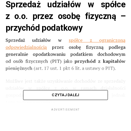
Sprzedaż udziałów w spółce
z o.o. przez osobę fizyczną –
przychód podatkowy
Sprzedaż udziałów w
spółce z ograniczoną
odpowiedzialnością
przez osobę fizyczną podlega
generalnie opodatkowaniu podatkiem dochodowym
od osób fizycznych (PIT) jako
przychód z kapitałów
pieniężnych
(art. 17 ust. 1 pkt 6 lit. a ustawy o PIT).
Możliwe jest także uzyskiwanie dochodów ze sprzedaży
udziałów w spółce z o.o. w ramach działalności
gospodarczej, ten jednak artykuł nie dotyczy jednak
CZYTAJ DALEJ
tego rodzaju sprzedaży.
ADVERTISEMENT
Momentem powstania przychodu jest przeniesienie
własności udziałów na nabywcę. Nie jest zatem istotne
w jakim momencie nastąpi płatność za udziały, istotne