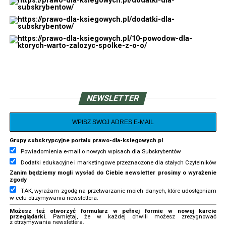
NEWSLETTER
„
(….) taką kwalifikację wprost przyjął
Grupy subskrypcyjne portalu prawo-dla-ksiegowych.pl
Dyrektor Krajowej Administracji
Powiadomienia e-mail o nowych wpisach dla Subskrybentów
Skarbowej w Interpretacji Indywidualnej
Dodatki edukacyjne i marketingowe przeznaczone dla stałych Czytelników
Zanim będziemy mogli wysłać do Ciebie newsletter prosimy o wyrażenie
z dnia 10 marca 2022 r., znak: 0113-
zgody
TAK, wyrażam zgodę na przetwarzanie moich danych, które udostępniam
KDIPT2-3.4011.1158.2021.1.MS
w celu otrzymywania newslettera.
stwierdzając, iż: „przy kalkulacji
Możesz też otworzyć formularz w pełnej formie w nowej karcie
przeglądarki.
Pamiętaj, że w każdej chwili możesz zrezygnować
z otrzymywania newslettera.