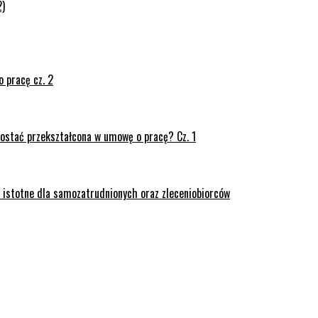
2)
 pracę cz. 2
ostać przekształcona w umowę o pracę? Cz. 1
– istotne dla samozatrudnionych oraz zleceniobiorców