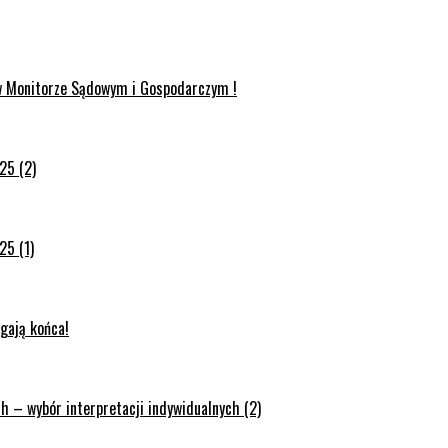
 w Monitorze Sądowym i Gospodarczym !
25 (2)
25 (1)
gają końca!
 – wybór interpretacji indywidualnych (2)