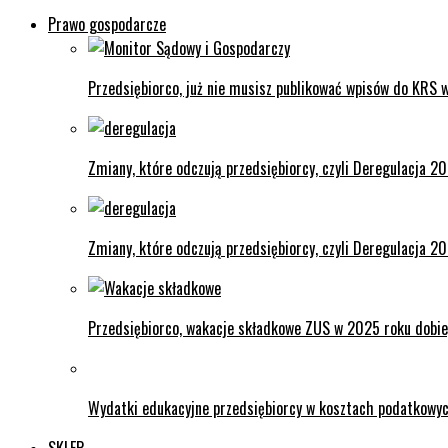
Prawo gospodarcze
Przedsiębiorco, już nie musisz publikować wpisów do KRS
Zmiany, które odczują przedsiębiorcy, czyli Deregulacja 20
Zmiany, które odczują przedsiębiorcy, czyli Deregulacja 20
Przedsiębiorco, wakacje składkowe ZUS w 2025 roku dobie
Wydatki edukacyjne przedsiębiorcy w kosztach podatkowych