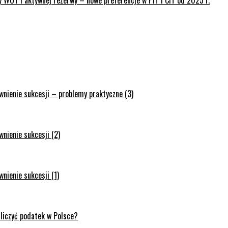
 WOT i aktywnej rezerwy – nowe preferencje w PIT i CIT od 2025 r.
wnienie sukcesji – problemy praktyczne (3)
nienie sukcesji (2)
nienie sukcesji (1)
zliczyć podatek w Polsce?