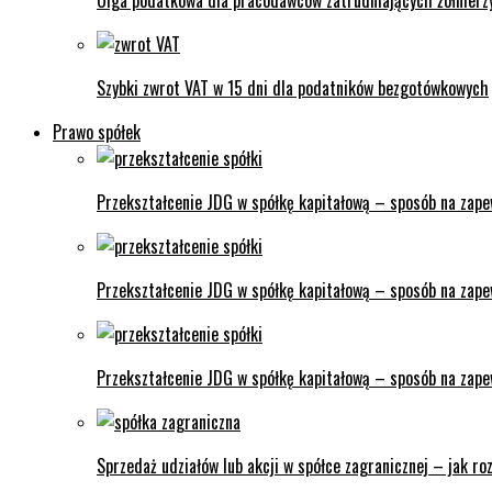
Ulga podatkowa dla pracodawców zatrudniających żołnierzy
Szybki zwrot VAT w 15 dni dla podatników bezgotówkowych
Prawo spółek
Przekształcenie JDG w spółkę kapitałową – sposób na zape
Przekształcenie JDG w spółkę kapitałową – sposób na zapew
Przekształcenie JDG w spółkę kapitałową – sposób na zapew
Sprzedaż udziałów lub akcji w spółce zagranicznej – jak ro