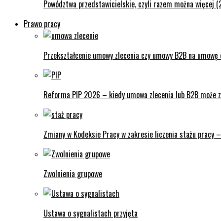
Powództwa przedstawicielskie, czyli razem można więcej (
Prawo pracy
Przekształcenie umowy zlecenia czy umowy B2B na umowę o
Reforma PIP 2026 – kiedy umowa zlecenia lub B2B może z
Zmiany w Kodeksie Pracy w zakresie liczenia stażu pracy 
Zwolnienia grupowe
Ustawa o sygnalistach przyjęta