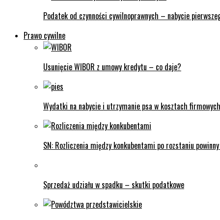
Podatek od czynności cywilnoprawnych – nabycie pierwsze
Prawo cywilne
Usunięcie WIBOR z umowy kredytu – co daje?
Wydatki na nabycie i utrzymanie psa w kosztach firmowych
SN: Rozliczenia między konkubentami po rozstaniu powinn
Sprzedaż udziału w spadku – skutki podatkowe