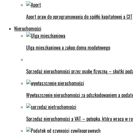
Aport praw do oprogramowania do spółki kapitałowej a CIT
Nieruchomości
Ulga mieszkaniowa a zakup domu modułowego
Sprzedaż nieruchomości przez osobę fizyczną – skutki po
Wywłaszczenie nieruchomości za odszkodowaniem a podat
Sprzedaż nieruchomości a VAT – pułapka, która wraca w ro