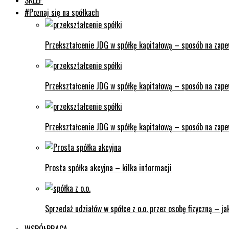
SKLEP
#Poznaj się na spółkach
Przekształcenie JDG w spółkę kapitałową – sposób na zape
Przekształcenie JDG w spółkę kapitałową – sposób na zapew
Przekształcenie JDG w spółkę kapitałową – sposób na zapew
Prosta spółka akcyjna – kilka informacji
Sprzedaż udziałów w spółce z o.o. przez osobę fizyczną – j