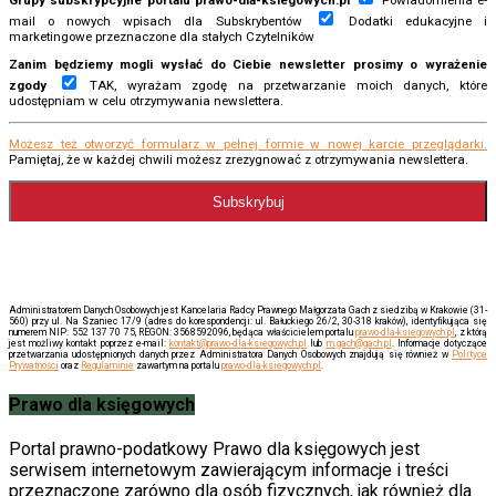
mail o nowych wpisach dla Subskrybentów
Dodatki edukacyjne i
marketingowe przeznaczone dla stałych Czytelników
Zanim będziemy mogli wysłać do Ciebie newsletter prosimy o wyrażenie
zgody
TAK, wyrażam zgodę na przetwarzanie moich danych, które
udostępniam w celu otrzymywania newslettera.
Możesz też otworzyć formularz w pełnej formie w nowej karcie przeglądarki.
Pamiętaj, że w każdej chwili możesz zrezygnować z otrzymywania newslettera.
Administratorem Danych Osobowych jest Kancelaria Radcy Prawnego Małgorzata Gach z siedzibą w Krakowie (31-
560) przy ul. Na Szaniec 17/9 (adres do korespondencji: ul. Bałuckiego 26/2, 30-318 kraków), identyfikująca się
numerem NIP: 552 137 70 75, REGON: 3568592096, będąca właścicielem portalu
prawo-dla-ksiegowych.pl
, z którą
jest możliwy kontakt poprzez e-mail:
kontakt@prawo-dla-ksiegowych.pl
lub
m.gach@gach.pl
. Informacje dotyczące
przetwarzania udostępnionych danych przez Administratora Danych Osobowych znajdują się również w
Polityce
Prywatności
oraz
Regulaminie
zawartym na portalu
prawo-dla-ksiegowych.pl
.
Prawo dla księgowych
Portal prawno-podatkowy Prawo dla księgowych jest
serwisem internetowym zawierającym informacje i treści
przeznaczone zarówno dla osób fizycznych, jak również dla