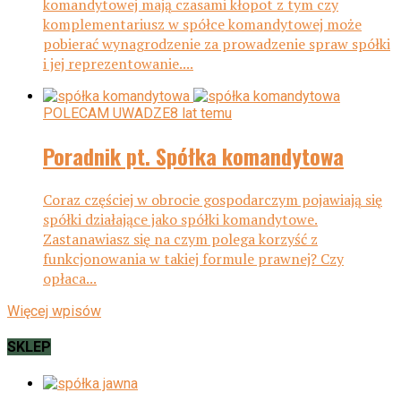
komandytowej mają czasami kłopot z tym czy
komplementariusz w spółce komandytowej może
pobierać wynagrodzenie za prowadzenie spraw spółki
i jej reprezentowanie....
POLECAM UWADZE
8 lat temu
Poradnik pt. Spółka komandytowa
Coraz częściej w obrocie gospodarczym pojawiają się
spółki działające jako spółki komandytowe.
Zastanawiasz się na czym polega korzyść z
funkcjonowania w takiej formule prawnej? Czy
opłaca...
Więcej wpisów
SKLEP