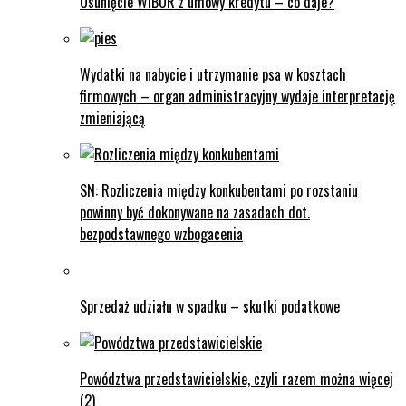
Usunięcie WIBOR z umowy kredytu – co daje?
Wydatki na nabycie i utrzymanie psa w kosztach
firmowych – organ administracyjny wydaje interpretację
zmieniającą
SN: Rozliczenia między konkubentami po rozstaniu
powinny być dokonywane na zasadach dot.
bezpodstawnego wzbogacenia
Sprzedaż udziału w spadku – skutki podatkowe
Powództwa przedstawicielskie, czyli razem można więcej
(2)