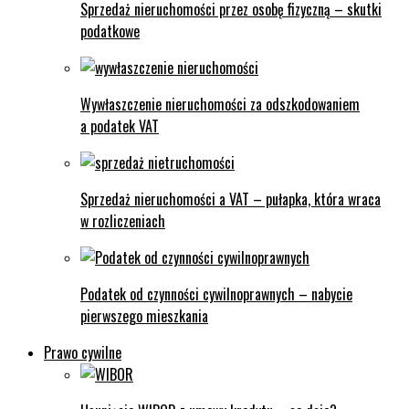
Sprzedaż nieruchomości przez osobę fizyczną – skutki
podatkowe
Wywłaszczenie nieruchomości za odszkodowaniem
a podatek VAT
Sprzedaż nieruchomości a VAT – pułapka, która wraca
w rozliczeniach
Podatek od czynności cywilnoprawnych – nabycie
pierwszego mieszkania
Prawo cywilne