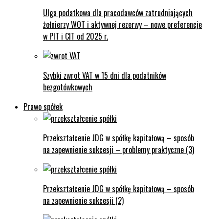
Ulga podatkowa dla pracodawców zatrudniających
żołnierzy WOT i aktywnej rezerwy – nowe preferencje
w PIT i CIT od 2025 r.
Szybki zwrot VAT w 15 dni dla podatników
bezgotówkowych
Prawo spółek
Przekształcenie JDG w spółkę kapitałową – sposób
na zapewnienie sukcesji – problemy praktyczne (3)
Przekształcenie JDG w spółkę kapitałową – sposób
na zapewnienie sukcesji (2)