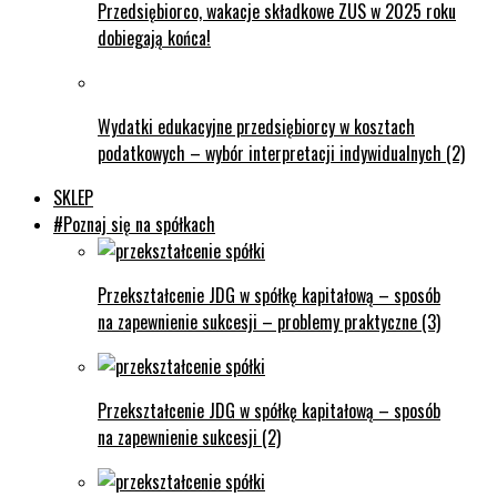
Przedsiębiorco, wakacje składkowe ZUS w 2025 roku
dobiegają końca!
Wydatki edukacyjne przedsiębiorcy w kosztach
podatkowych – wybór interpretacji indywidualnych (2)
SKLEP
#Poznaj się na spółkach
Przekształcenie JDG w spółkę kapitałową – sposób
na zapewnienie sukcesji – problemy praktyczne (3)
Przekształcenie JDG w spółkę kapitałową – sposób
na zapewnienie sukcesji (2)