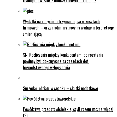
Usunięcie WIBOR z umowy kredytu – co daje?
Wydatki na nabycie i utrzymanie psa w kosztach
firmowych – organ administracyjny wydaje interpretację
zmieniającą
SN: Rozliczenia między konkubentami po rozstaniu
powinny być dokonywane na zasadach dot.
bezpodstawnego wzbogacenia
Sprzedaż udziału w spadku – skutki podatkowe
Powództwa przedstawicielskie, czyli razem można więcej
(2)