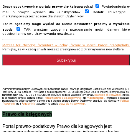
Grupy subskrypcyjne portalu prawo-dla-ksiegowych.pl
Powiadomienia e-
mail o nowych wpisach dla Subskrybentów
Dodatki edukacyjne i
marketingowe przeznaczone dla stałych Czytelników
Zanim będziemy mogli wysłać do Ciebie newsletter prosimy o wyrażenie
zgody
TAK, wyrażam zgodę na przetwarzanie moich danych, które
udostępniam w celu otrzymywania newslettera.
Możesz też otworzyć formularz w pełnej formie w nowej karcie przeglądarki.
Pamiętaj, że w każdej chwili możesz zrezygnować z otrzymywania newslettera.
Administratorem Danych Osobowych jest Kancelaria Radcy Prawnego Małgorzata Gach z siedzibą w Krakowie (31-
560) przy ul. Na Szaniec 17/9 (adres do korespondencji: ul. Bałuckiego 26/2, 30-318 kraków), identyfikująca się
numerem NIP: 552 137 70 75, REGON: 3568592096, będąca właścicielem portalu
prawo-dla-ksiegowych.pl
, z którą
jest możliwy kontakt poprzez e-mail:
kontakt@prawo-dla-ksiegowych.pl
lub
m.gach@gach.pl
. Informacje dotyczące
przetwarzania udostępnionych danych przez Administratora Danych Osobowych znajdują się również w
Polityce
Prywatności
oraz
Regulaminie
zawartym na portalu
prawo-dla-ksiegowych.pl
.
Prawo dla księgowych
Portal prawno-podatkowy Prawo dla księgowych jest
serwisem internetowym zawierającym informacje i treści