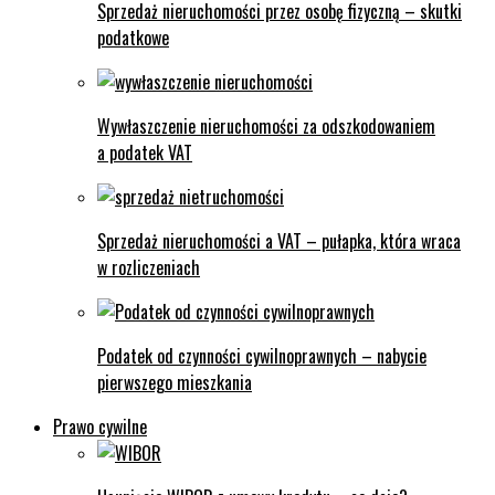
Sprzedaż nieruchomości przez osobę fizyczną – skutki
podatkowe
Wywłaszczenie nieruchomości za odszkodowaniem
a podatek VAT
Sprzedaż nieruchomości a VAT – pułapka, która wraca
w rozliczeniach
Podatek od czynności cywilnoprawnych – nabycie
pierwszego mieszkania
Prawo cywilne