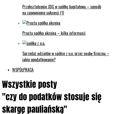
Przekształcenie JDG w spółkę kapitałową – sposób
na zapewnienie sukcesji (1)
Prosta spółka akcyjna – kilka informacji
Sprzedaż udziałów w spółce z o.o. przez osobę fizyczną –
jakie opodatkowanie?
WSPÓŁPRACA
Wszystkie posty
"czy do podatków stosuje się
skargę pauliańską"