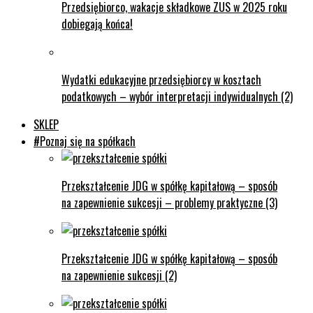
Przedsiębiorco, wakacje składkowe ZUS w 2025 roku
dobiegają końca!
Wydatki edukacyjne przedsiębiorcy w kosztach
podatkowych – wybór interpretacji indywidualnych (2)
SKLEP
#Poznaj się na spółkach
Przekształcenie JDG w spółkę kapitałową – sposób
na zapewnienie sukcesji – problemy praktyczne (3)
Przekształcenie JDG w spółkę kapitałową – sposób
na zapewnienie sukcesji (2)