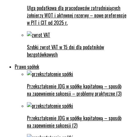
Ulga podatkowa dla pracodawców zatrudniających
żołnierzy WOT i aktywnej rezerwy – nowe preferencje
w PIT i CIT od 2025 r.
Szybki zwrot VAT w 15 dni dla podatników
bezgotówkowych
Prawo spółek
Przekształcenie JDG w spółkę kapitałową – sposób
na zapewnienie sukcesji – problemy praktyczne (3)
Przekształcenie JDG w spółkę kapitałową – sposób
na zapewnienie sukcesji (2)