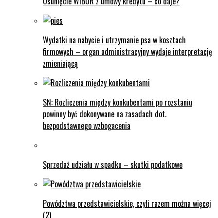
Usunięcie WIBOR z umowy kredytu – co daje?
Wydatki na nabycie i utrzymanie psa w kosztach
firmowych – organ administracyjny wydaje interpretację
zmieniającą
SN: Rozliczenia między konkubentami po rozstaniu
powinny być dokonywane na zasadach dot.
bezpodstawnego wzbogacenia
Sprzedaż udziału w spadku – skutki podatkowe
Powództwa przedstawicielskie, czyli razem można więcej
(2)