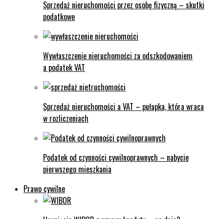
Sprzedaż nieruchomości przez osobę fizyczną – skutki
podatkowe
Wywłaszczenie nieruchomości za odszkodowaniem
a podatek VAT
Sprzedaż nieruchomości a VAT – pułapka, która wraca
w rozliczeniach
Podatek od czynności cywilnoprawnych – nabycie
pierwszego mieszkania
Prawo cywilne