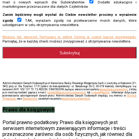
mail o nowych wpisach dla Subskrybentów
Dodatki edukacyjne i
marketingowe przeznaczone dla stałych Czytelników
Zanim będziemy mogli wysłać do Ciebie newsletter prosimy o wyrażenie
zgody
TAK, wyrażam zgodę na przetwarzanie moich danych, które
udostępniam w celu otrzymywania newslettera.
Możesz też otworzyć formularz w pełnej formie w nowej karcie przeglądarki.
Pamiętaj, że w każdej chwili możesz zrezygnować z otrzymywania newslettera.
Administratorem Danych Osobowych jest Kancelaria Radcy Prawnego Małgorzata Gach z siedzibą w Krakowie (31-
560) przy ul. Na Szaniec 17/9 (adres do korespondencji: ul. Bałuckiego 26/2, 30-318 kraków), identyfikująca się
numerem NIP: 552 137 70 75, REGON: 3568592096, będąca właścicielem portalu
prawo-dla-ksiegowych.pl
, z którą
jest możliwy kontakt poprzez e-mail:
kontakt@prawo-dla-ksiegowych.pl
lub
m.gach@gach.pl
. Informacje dotyczące
przetwarzania udostępnionych danych przez Administratora Danych Osobowych znajdują się również w
Polityce
Prywatności
oraz
Regulaminie
zawartym na portalu
prawo-dla-ksiegowych.pl
.
Prawo dla księgowych
Portal prawno-podatkowy Prawo dla księgowych jest
serwisem internetowym zawierającym informacje i treści
przeznaczone zarówno dla osób fizycznych, jak również dla