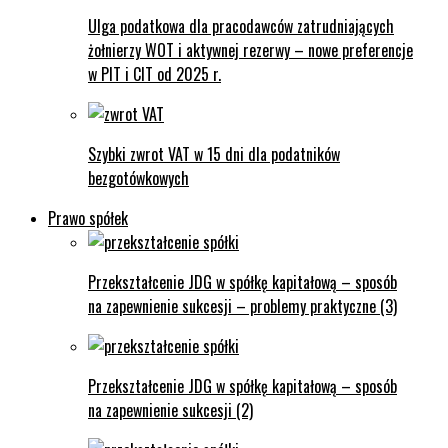
Ulga podatkowa dla pracodawców zatrudniających
żołnierzy WOT i aktywnej rezerwy – nowe preferencje
w PIT i CIT od 2025 r.
Szybki zwrot VAT w 15 dni dla podatników
bezgotówkowych
Prawo spółek
Przekształcenie JDG w spółkę kapitałową – sposób
na zapewnienie sukcesji – problemy praktyczne (3)
Przekształcenie JDG w spółkę kapitałową – sposób
na zapewnienie sukcesji (2)