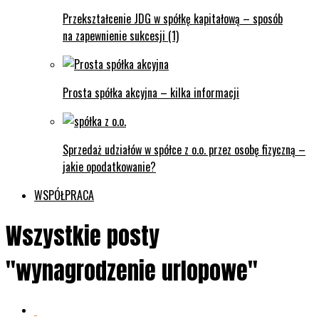
Przekształcenie JDG w spółkę kapitałową – sposób
na zapewnienie sukcesji (1)
Prosta spółka akcyjna – kilka informacji
Sprzedaż udziałów w spółce z o.o. przez osobę fizyczną –
jakie opodatkowanie?
WSPÓŁPRACA
Wszystkie posty
"wynagrodzenie urlopowe"