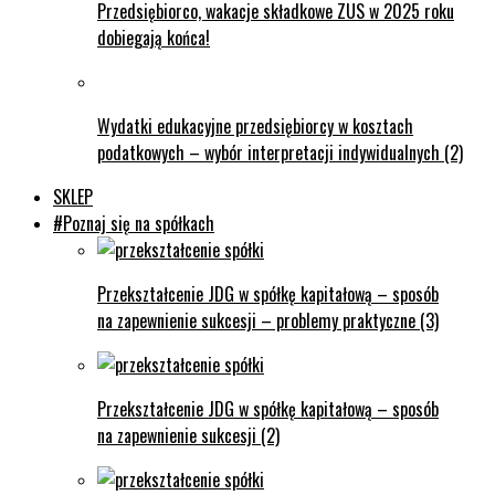
Przedsiębiorco, wakacje składkowe ZUS w 2025 roku
dobiegają końca!
Wydatki edukacyjne przedsiębiorcy w kosztach
podatkowych – wybór interpretacji indywidualnych (2)
SKLEP
#Poznaj się na spółkach
Przekształcenie JDG w spółkę kapitałową – sposób
na zapewnienie sukcesji – problemy praktyczne (3)
Przekształcenie JDG w spółkę kapitałową – sposób
na zapewnienie sukcesji (2)