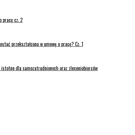
 pracę cz. 2
ostać przekształcona w umowę o pracę? Cz. 1
– istotne dla samozatrudnionych oraz zleceniobiorców