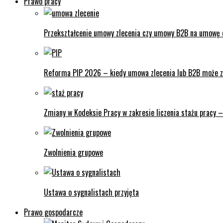
Prawo pracy
Przekształcenie umowy zlecenia czy umowy B2B na umowę o
Reforma PIP 2026 – kiedy umowa zlecenia lub B2B może z
Zmiany w Kodeksie Pracy w zakresie liczenia stażu pracy 
Zwolnienia grupowe
Ustawa o sygnalistach przyjęta
Prawo gospodarcze