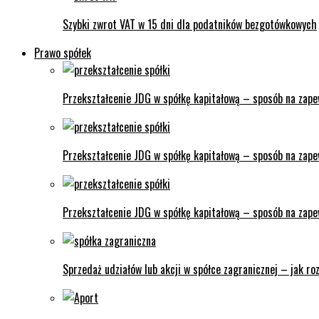
Szybki zwrot VAT w 15 dni dla podatników bezgotówkowych
Prawo spółek
Przekształcenie JDG w spółkę kapitałową – sposób na zape
Przekształcenie JDG w spółkę kapitałową – sposób na zapew
Przekształcenie JDG w spółkę kapitałową – sposób na zapew
Sprzedaż udziałów lub akcji w spółce zagranicznej – jak ro