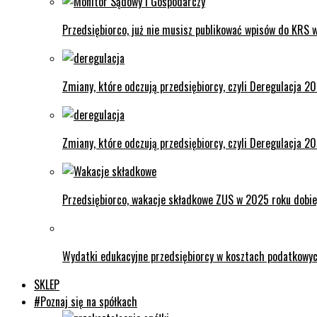
Przedsiębiorco, już nie musisz publikować wpisów do KRS
Zmiany, które odczują przedsiębiorcy, czyli Deregulacja 20
Zmiany, które odczują przedsiębiorcy, czyli Deregulacja 20
Przedsiębiorco, wakacje składkowe ZUS w 2025 roku dobie
Wydatki edukacyjne przedsiębiorcy w kosztach podatkowych
SKLEP
#Poznaj się na spółkach