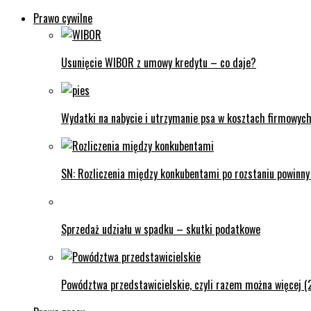
Prawo cywilne
Usunięcie WIBOR z umowy kredytu – co daje?
Wydatki na nabycie i utrzymanie psa w kosztach firmowych
SN: Rozliczenia między konkubentami po rozstaniu powinn
Sprzedaż udziału w spadku – skutki podatkowe
Powództwa przedstawicielskie, czyli razem można więcej (