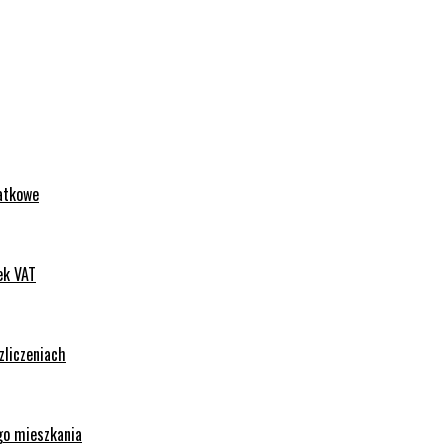
datkowe
ek VAT
zliczeniach
go mieszkania