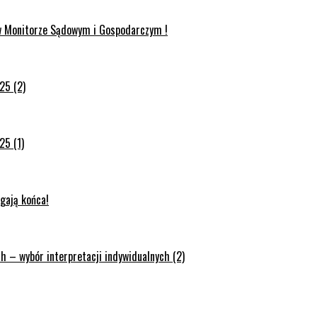
 w Monitorze Sądowym i Gospodarczym !
25 (2)
25 (1)
gają końca!
 – wybór interpretacji indywidualnych (2)