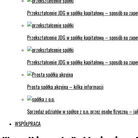
Przekształcenie JDG w spółkę kapitałową – sposób na zape
Przekształcenie JDG w spółkę kapitałową – sposób na zapew
Przekształcenie JDG w spółkę kapitałową – sposób na zapew
Prosta spółka akcyjna – kilka informacji
Sprzedaż udziałów w spółce z o.o. przez osobę fizyczną – j
WSPÓŁPRACA