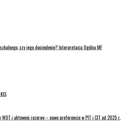
kalnego, czy jego docieplenie? Interpretacja Ogólna MF
 KIS
 WOT i aktywnej rezerwy – nowe preferencje w PIT i CIT od 2025 r.