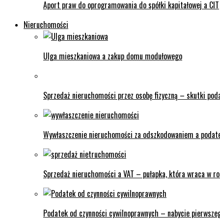
Aport praw do oprogramowania do spółki kapitałowej a CIT
Nieruchomości
Ulga mieszkaniowa a zakup domu modułowego
Sprzedaż nieruchomości przez osobę fizyczną – skutki po
Wywłaszczenie nieruchomości za odszkodowaniem a podat
Sprzedaż nieruchomości a VAT – pułapka, która wraca w ro
Podatek od czynności cywilnoprawnych – nabycie pierwsze