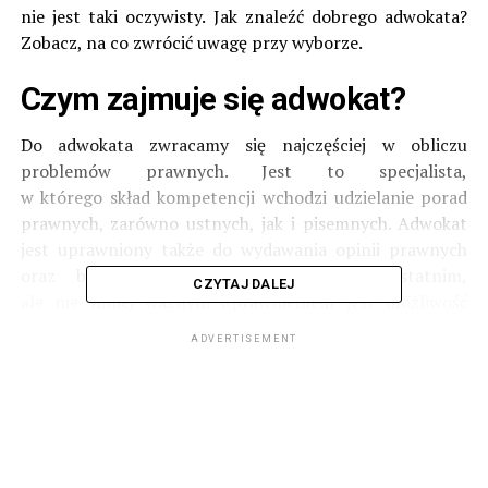
nie jest taki oczywisty. Jak znaleźć dobrego adwokata?
Zobacz, na co zwrócić uwagę przy wyborze.
Czym zajmuje się adwokat?
Do adwokata zwracamy się najczęściej w obliczu
problemów prawnych. Jest to specjalista,
w którego skład kompetencji wchodzi udzielanie porad
prawnych, zarówno ustnych, jak i pisemnych. Adwokat
jest uprawniony także do wydawania opinii prawnych
oraz braniu udziału w negocjacjach. Ostatnim,
CZYTAJ DALEJ
ale nie mniej ważnym uprawnieniem jest możliwość
reprezentowania swoich klientów przed Sądami
ADVERTISEMENT
oraz innymi organami administracji państwowej.
Do adwokata możemy zwrócić się z różnymi problemami
natury prawnej. Warto przy okazji nie traktować
adwokata, jako ostatniej deski ratunku. Wielu
problemów moglibyśmy uniknąć, gdybyśmy pod pomoc