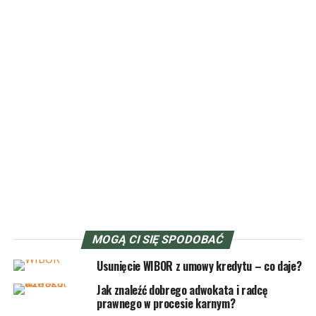
prawną sięgnęli odpowiednio wcześniej. Do adwokata
warto więc zgłosić się w przypadku wszelkich
niejasności, na przykład przy podpisywaniu umowy,
zakupie samochodu, czy domu. Z pomocy adwokata
możemy skorzystać także przed założeniem sprawy
sądowej. Specjalista pomoże nam określić,
czy nie ma lepszego rozwiązania, lub jakie są nasze
szanse w sądzie. Co ważne, z usług adwokata może
skorzystać zarówno osoba prywatna, jak
i przedsiębiorca.
Na co zwrócić uwagę przy
wyborze adwokata?
MOGĄ CI SIĘ SPODOBAĆ
W obliczu problemów prawnych najczęściej czujemy się
Usunięcie WIBOR z umowy kredytu – co daje?
bezradni. Z tego względu szukamy pomocy u osób
Jak znaleźć dobrego adwokata i radcę
z autorytetem i wiedzą większa niż nasza. Czego
prawnego w procesie karnym?
szukamy adwokacie? Oprócz tego, że odpowiedzi,