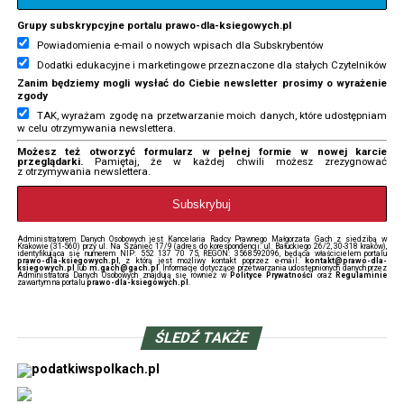
PCC przy umowie pożyczki
Grupy subskrypcyjne portalu prawo-dla-ksiegowych.pl
NIE PRZEGAP
Czym zajmują się kancelarie adwokackie?
Powiadomienia e-mail o nowych wpisach dla Subskrybentów
Dodatki edukacyjne i marketingowe przeznaczone dla stałych Czytelników
Zanim będziemy mogli wysłać do Ciebie newsletter prosimy o wyrażenie
zgody
TAK, wyrażam zgodę na przetwarzanie moich danych, które udostępniam
w celu otrzymywania newslettera.
Możesz też otworzyć formularz w pełnej formie w nowej karcie
przeglądarki.
Pamiętaj, że w każdej chwili możesz zrezygnować
z otrzymywania newslettera.
Administratorem Danych Osobowych jest Kancelaria Radcy Prawnego Małgorzata Gach z siedzibą w
Krakowie (31-560) przy ul. Na Szaniec 17/9 (adres do korespondencji: ul. Bałuckiego 26/2, 30-318 kraków),
identyfikująca się numerem NIP: 552 137 70 75, REGON: 3568592096, będąca właścicielem portalu
prawo-dla-ksiegowych.pl
, z którą jest możliwy kontakt poprzez e-mail:
kontakt@prawo-dla-
ksiegowych.pl
lub
m.gach@gach.pl
. Informacje dotyczące przetwarzania udostępnionych danych przez
Administratora Danych Osobowych znajdują się również w
Polityce Prywatności
oraz
Regulaminie
zawartym na portalu
prawo-dla-ksiegowych.pl
.
ŚLEDŹ TAKŻE