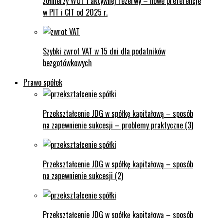
żołnierzy WOT i aktywnej rezerwy – nowe preferencje
w PIT i CIT od 2025 r.
Szybki zwrot VAT w 15 dni dla podatników
bezgotówkowych
Prawo spółek
Przekształcenie JDG w spółkę kapitałową – sposób
na zapewnienie sukcesji – problemy praktyczne (3)
Przekształcenie JDG w spółkę kapitałową – sposób
na zapewnienie sukcesji (2)
Przekształcenie JDG w spółkę kapitałową – sposób