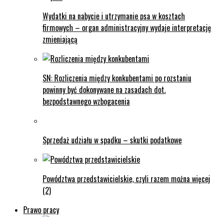
Wydatki na nabycie i utrzymanie psa w kosztach
firmowych – organ administracyjny wydaje interpretację
zmieniającą
SN: Rozliczenia między konkubentami po rozstaniu
powinny być dokonywane na zasadach dot.
bezpodstawnego wzbogacenia
Sprzedaż udziału w spadku – skutki podatkowe
Powództwa przedstawicielskie, czyli razem można więcej
(2)
Prawo pracy