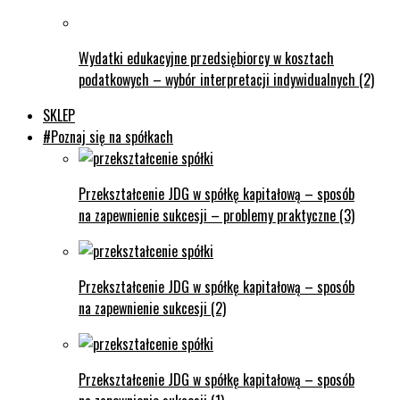
Wydatki edukacyjne przedsiębiorcy w kosztach
podatkowych – wybór interpretacji indywidualnych (2)
SKLEP
#Poznaj się na spółkach
Przekształcenie JDG w spółkę kapitałową – sposób
na zapewnienie sukcesji – problemy praktyczne (3)
Przekształcenie JDG w spółkę kapitałową – sposób
na zapewnienie sukcesji (2)
Przekształcenie JDG w spółkę kapitałową – sposób